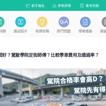
新手報名
學車師傅
重考快期
快期
路試短片
考牌攻略
熱門問題
學車維基
模
邊間好？駕駛學院定街師傅？比較學車費用及通過率？