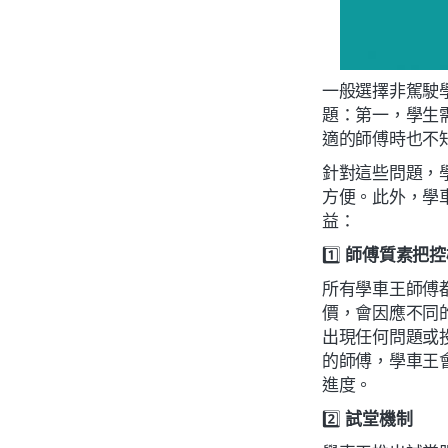
一般選擇非駕駛
題：第一，學生
適的師傅時也不
針對這些問題，
方便。此外，學
益：
1️⃣
師傅質素把控
所有學車王師傅
價，會因應不同
出現任何問題或
的師傅，學車王
進度。
2️⃣
試堂機制