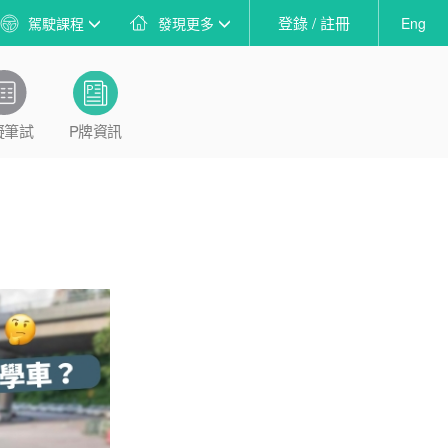
登錄 / 註冊
駕駛課程
發現更多
Eng
擬筆試
P牌資訊