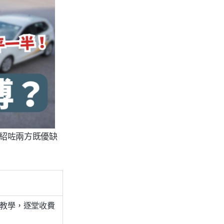
介紹咗兩方既優缺
傅教學，逐堂收費