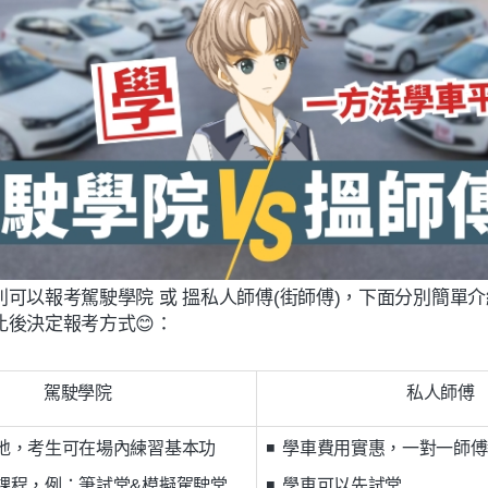
可以報考駕駛學院 或 搵私人師傅(街師傅)，下面分別簡單
比後決定報考方式😊：
駕駛學院
私人師傅
場地，考生可在場內練習基本功
◾ 學車費用實惠，一對一師
論課程，例：筆試堂&模擬駕駛堂
◾ 學車可以先
試堂