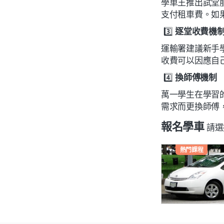
學車王推出試堂
支付租車費。如
3️⃣
逐堂收費機
運輸署建議新手
收費可以因應自
4️⃣
換師傅機制
萬一學生在學習
需求而更換師傅
報名學車
請選
熱門課程