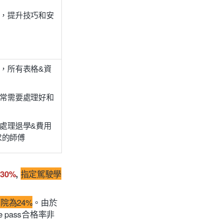
學，提升技巧和安
堂
試，所有表格&資
日常需要處理好和
行處理退學&費用
求的師傅
為
指定駕駛學
30%
,
院為24%
。
由於
pass合格率非