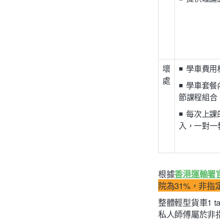
壞
◾ 學車費
處
◾ 學車套
節課程組合
◾ 每次上
入，一對一
根據
香港運輸署官
院為31%，非指
整體輕型貨車1 ta
私人師傅屬於非指