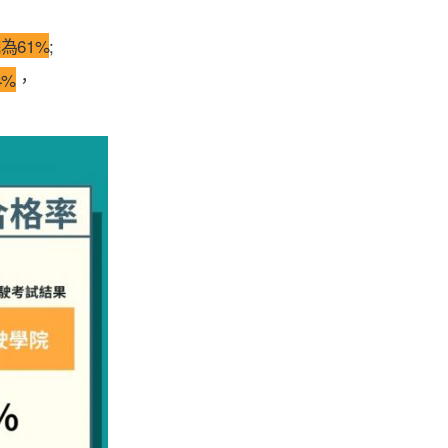
為61%
;
4%
，