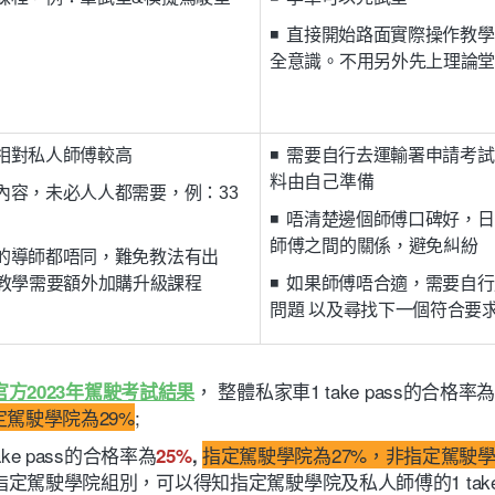
◾ 直接開始路面實際操作教
全意識。不用另外先上理論
用相對私人師傅較高
◾ 需要自行去運輸署申請考
料由自己準備
餐內容，未必人人都需要，例：33
◾ 唔清楚邊個師傅口碑好，
師傅之間的關係，避免糾紛
課的導師都唔同，難免教法有出
教學需要額外加購升級課程
◾ 如果師傅唔合適，需要自
問題 以及尋找下一個符合要
， 整體私家車1 take pass的合格率
方2023年駕駛考試結果
定駕駛學院為29%
;
ke pass的合格率為
指定駕駛學院為27%，非指定駕駛學
25%
,
定駕駛學院組別，可以得知指定駕駛學院及私人師傅的1 take 