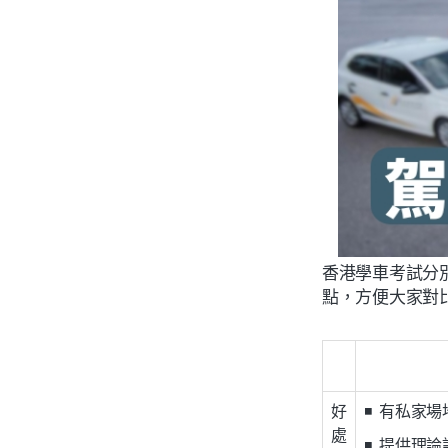
香港學車考試分別
點，方便大家對
好
◾ 有私家
處
◾ 提供理