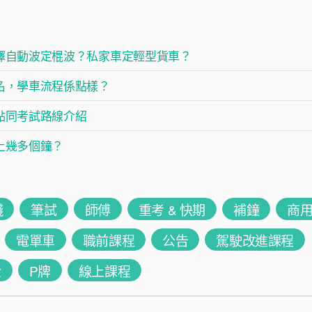
擇自動波定棍波？私家車定輕型貨車？
名，學車流程係點樣？
點同考試路線介紹
上幾多個鐘？
錢
筆試
師傅
重考 & 快期
補鐘
商
電單車
職前課程
公告
駕駛改進課程
金
P牌
線上課程