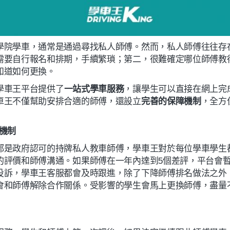
學院學車，通常是通過尋找私人師傅。然而，私人師傅往往存
需要自行報名和排期，手續繁瑣；第二，很難確定哪位師傅教
知道如何更換。
學車王平台提供了
一站式學車服務
，讓學生可以直接在網上完
車王不僅幫助安排合適的師傅，還設立
完善的保障機制
，全方
機制
都是政府認可的持牌私人教車師傅，學車王對於每位學車學生
的評價和師傅溝通。如果師傅在一年內達到5個差評，平台會
投訴，學車王客服都會及時跟進，除了下降師傅排名做法之外
會和師傅解除合作關係。受影響的學生會馬上更換師傅，盡量