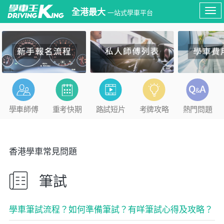
全港最大
一站式學車平台
Tog
navi
學車師傅
重考快期
路試短片
考牌攻略
熱門問題
香港學車常見問題
筆試
學車筆試流程？如何準備筆試？有咩筆試心得及攻略？