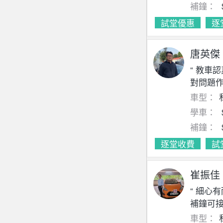
補鐘：
試堂優惠
逐
唐英傑
“ 教車
對問題作
車型：
學車：
補鐘：
逐堂收費
試
崔振佳
“ 細心
補鐘可接
車型：