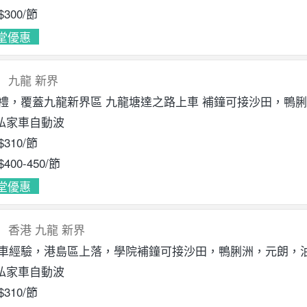
$300
/節
堂優惠
九龍
新界
有禮，覆蓋九龍新界區 九龍塘達之路上車 補鐘可接沙田，鴨脷洲
私家車自動波
$310
/節
$400
-450
/節
堂優惠
香港
九龍
新界
教車經驗，港島區上落，學院補鐘可接沙田，鴨脷洲，元朗，油
私家車自動波
$310
/節