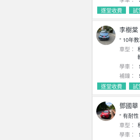
逐堂收費
試
李樹棠
“ 10
車型：
學車：
補鐘：
逐堂收費
試
鄧國華
“ 有耐
車型：
學車：