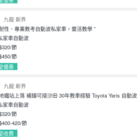
九龍
新界
有耐性、專業教考自動波私家車，靈活教學 ”
私家車自動波
$320
/節
$450
/節
堂優惠
九龍
新界
地鐵站上落 補鐘可接沙田 30年教車經驗 Toyota Yaris 自動波 
私家車自動波
$320
/節
$400
-420
/節
堂收費