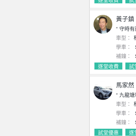
黃子鎮
“ 守時
車型：
學車：
補鐘：
逐堂收費
試
馬家然
“ 九龍塘
車型：
學車：
補鐘：
試堂優惠
逐