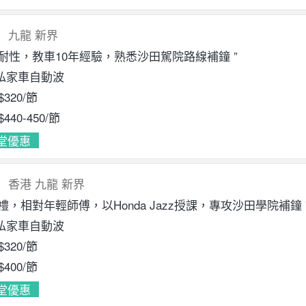
九龍
新界
有耐性，教車10年經驗，熟悉沙田駕院路線補鐘 ”
私家車自動波
$320
/節
$440
-450
/節
堂優惠
香港
九龍
新界
有禮，相對年輕師傅，以Honda Jazz授課，專攻沙田學院補鐘 
私家車自動波
$320
/節
$400
/節
堂優惠