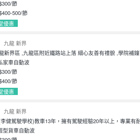
$300
/節
$400
-500
/節
堂優惠
九龍
新界
九龍新界區 ,九龍區附近鐵路站上落 細心友善有禮貌 ,學院補鐘
私家車自動波
$300
/節
$400
/節
堂優惠
九龍
新界
任(李健駕駛學校)教車13年，擁有駕駛經驗20年以上，專業有耐
輕型貨車自動波
$300
/節