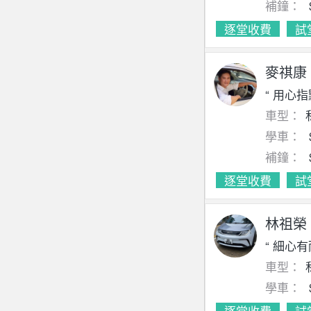
補鐘：
逐堂收費
試
麥祺康
“ 用心
車型：
學車：
補鐘：
逐堂收費
試
林祖榮
“ 細心
車型：
學車：
逐堂收費
試