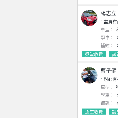
楊志立
“ 盡責
車型：
學車：
補鐘：
逐堂收費
試
曹子健
“ 耐心
車型：
學車：
補鐘：
逐堂收費
試