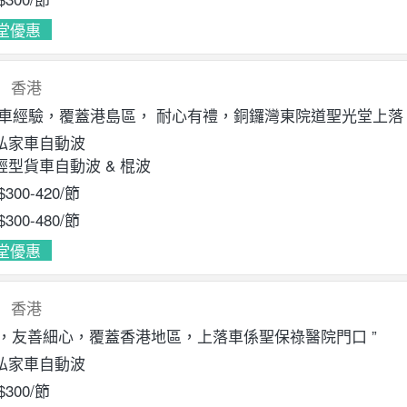
堂優惠
香港
年教車經驗，覆蓋港島區， 耐心有禮，銅鑼灣東院道聖光堂上落
私家車自動波
輕型貨車自動波
&
棍波
$300
-420
/節
$300
-480
/節
堂優惠
香港
性，友善細心，覆蓋香港地區，上落車係聖保祿醫院門口 ”
私家車自動波
$300
/節