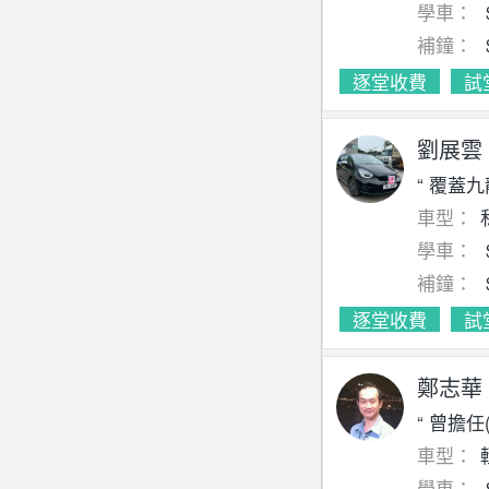
學車：
補鐘：
逐堂收費
試
劉展雲
“ 覆蓋
車型：
學車：
補鐘：
逐堂收費
試
鄭志華
“ 曾擔
車型：
學車：