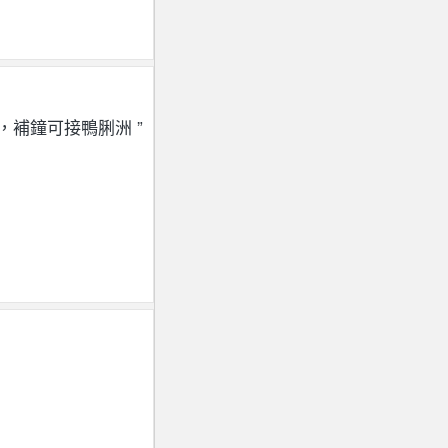
，補鐘可接鴨脷洲 ”