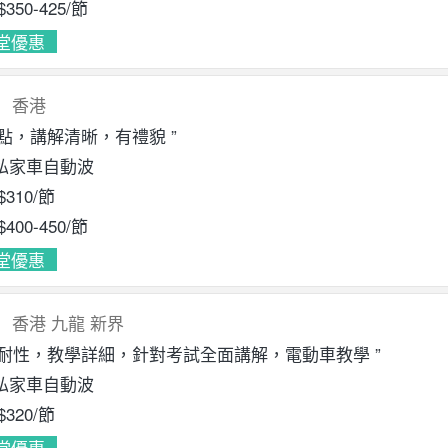
$350
-425
/節
堂優惠
香港
指點，講解清晰，有禮貌 ”
私家車自動波
$310
/節
$400
-450
/節
堂優惠
香港
九龍
新界
有耐性，教學詳細，針對考試全面講解，電動車教學 ”
私家車自動波
$320
/節
堂優惠