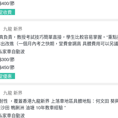
$400
/節
堂收費
九龍
新界
認真負責，教授考試技巧簡單直接，學生比較容易掌握。“重點
出改進（一個月內考之快期，堂費會調高 具體費用可以另議）
私家車自動波
$300
/節
$450
/節
堂優惠
九龍
新界
有耐性 ，覆蓋香港九龍新界 上落車地區具體地點：何文田 葵興
沙田 鴨脷洲 油塘 10年教車經驗 ”
私家車自動波