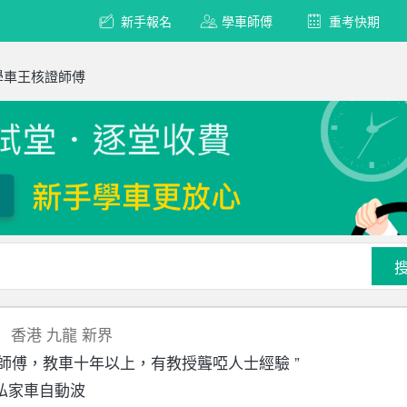
新手報名
學車師傅
重考快期
學車王核證師傅
香港
九龍
新界
區師傅，教車十年以上，有教授聾啞人士經驗 ”
私家車自動波