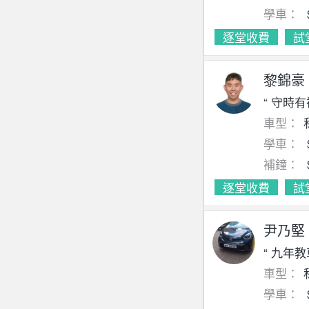
學車：
逐堂收費
試
黎錦豪
“ 守時
車型：
學車：
補鐘：
逐堂收費
試
尹乃堅
“ 九年
車型：
學車：