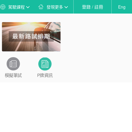
登錄 / 註冊
駕駛課程
發現更多
Eng
模擬筆試
P牌資訊