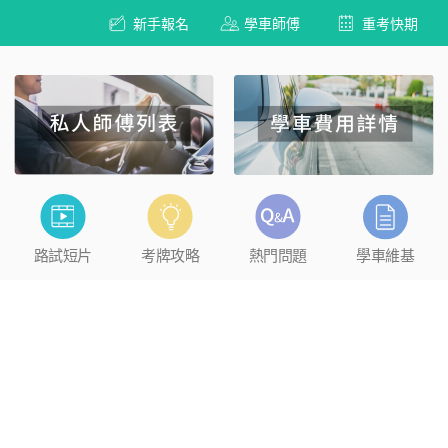
新手報名
學車師傅
重考快期
路試短片
考牌攻略
熱門問題
學車維基