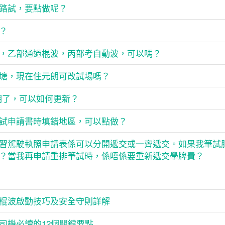
路試，要點做呢？
？
，乙部通過棍波，丙部考自動波，可以嗎？
塘，現在住元朗可改試場嗎？
期了，可以如何更新？
試申請書時填錯地區，可以點做？
習駕駛執照申請表係可以分開遞交或一齊遞交。如果我筆試
？當我再申請重排筆試時，係唔係要重新遞交學牌費？
棍波啟動技巧及安全守則詳解
司機必讀的12個關鍵要點