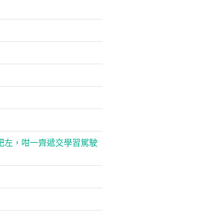
肥左，咁一齊遞交學習駕駛