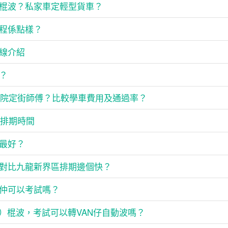
棍波？私家車定輕型貨車？
程係點樣？
線介紹
？
駛學院定街師傅？比較學車費用及通過率？
新排期時間
最好？
對比九龍新界區排期邊個快？
仲可以考試嗎？
）棍波，考試可以轉VAN仔自動波嗎？