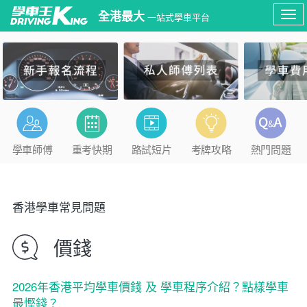
全港最大
一站式學車平台
Tog
navi
學車師傅
重考快期
路試短片
考牌攻略
熱門問題
香港學車常見問題
價錢
2026年香港平均學車價錢 及 學車程序介紹？點樣學車
最慳錢？