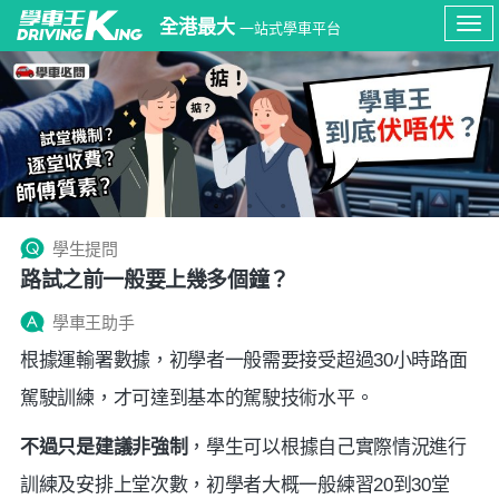
全港最大
一站式學車平台
Tog
navi
學生提問
路試之前一般要上幾多個鐘？
學車王助手
根據運輸署數據，初學者一般需要接受超過30小時路面
駕駛訓練，才可達到基本的駕駛技術水平。
不過只是建議非強制
，學生可以根據自己實際情況進行
訓練及安排上堂次數，初學者大概一般練習20到30堂