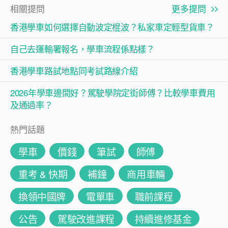
相關提問
更多提問
香港學車如何選擇自動波定棍波？私家車定輕型貨車？
自己去運輸署報名，學車流程係點樣？
香港學車路試地點同考試路線介紹
2026年學車邊間好？駕駛學院定街師傅？比較學車費用
及通過率？
熱門話題
學車
價錢
筆試
師傅
重考 & 快期
補鐘
商用車輛
換領中國牌
電單車
職前課程
公告
駕駛改進課程
持續進修基金