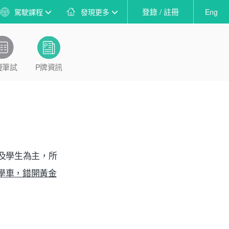
登錄 / 註冊
駕駛課程
發現更多
Eng
擬筆試
P牌資訊
及學生為主，所
學車，錯開黃金