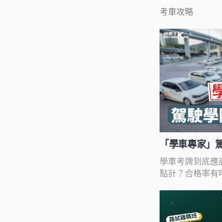
考車攻略
「學車專家」
合格率全對比
學車考牌到底應
點計？合格率有
詳細大比拼，幫
便知！