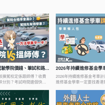
駕駛學院價錢、筆試和路試
2026年持續進修基金
比較
該揀駕校定係跟師傅？收費
2026年持續進修基金考車
咩分別？考試時間邊個快？
進修基金學車一定要找香港
你揾出最啱你嘅選擇！一睇
商用車輛也有持續進修學車