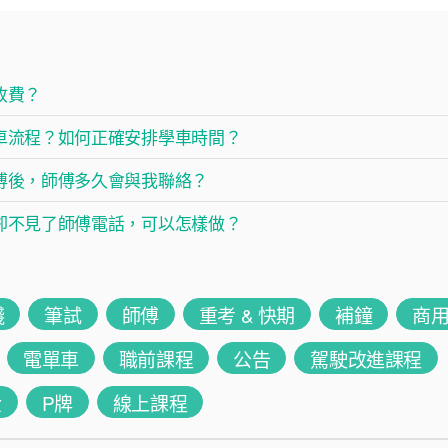
收費？
車流程？如何正確安排學車時間？
傅後，師傅多久會與我聯絡？
卻不見了師傅電話，可以怎樣做？
錢
筆試
師傅
重考 & 快期
補鐘
商
電單車
職前課程
公告
駕駛改進課程
金
P牌
線上課程