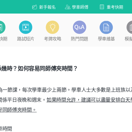
新手報名
學車師傅
重考快期
快期
路試短片
考牌攻略
熱門問題
學車維基
模
係幾時？如何容易同師傅夾時間？
鐘為一節課，每次學車最少上兩節。學車人士大多數是上班族以
間係平日夜晚和週末。
如果時間允許，建議可以盡量安排白天
好同師傅夾時間。
車時間