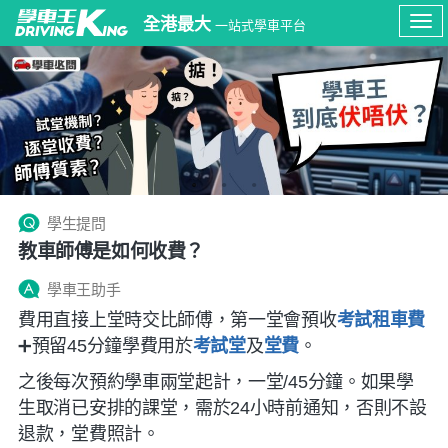
全港最大
一站式學車平台
Tog
navi
學生提問
教車師傅是如何收費？
學車王助手
費用直接上堂時交比師傅，第一堂會預收
考試租車費
➕預留45分鐘學費用於
考試堂
及
堂費
。
之後每次預約學車兩堂起計，一堂/45分鐘。如果學
生取消已安排的課堂，需於24小時前通知，否則不設
退款，堂費照計。