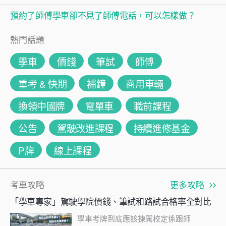
預約了師傅學車卻不見了師傅電話，可以怎樣做？
熱門話題
學車
價錢
筆試
師傅
重考 & 快期
補鐘
商用車輛
換領中國牌
電單車
職前課程
公告
駕駛改進課程
持續進修基金
P牌
線上課程
考車攻略
更多攻略
「學車專家」駕駛學院價錢、筆試和路試合格率全對比
學車考牌到底應該揀駕校定係跟師