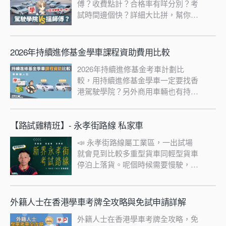
傅？收費點計？合格率有咩分別？考
試時間邊個快？詳細大比拼，幫你揾
出最啱你嘅選擇！一睇便知！
2026年持續進修基金學車課程資助費用比較
2026年持續進修基金考車計劃比
較，用持續進修基金學車一定要找香
港駕駛學院？另外商用車輛也有持續
進修學車計劃？
【路試雞精班】- 永孝街路線 私家車
📣 永孝街路線屬工業區，一出試場
就會見到比較多重型貨車同輕型貨車
停泊上落貨。呢個時候需要慢駛，亦
要運用正確嘅程序超越障礙物，或者
讓其他車行先。🚶🏽🚶🏻🚶🏼🚌🚌‼️
學車王線上課程務求令你於短時間內
外籍人士在香港學車考牌全攻略與免試申請詳解
摘錄重點，並帶你路試要點精華，利
外籍人士在香港學車考牌全攻略，免
用影片講解及分析，讓你迅速掌握路