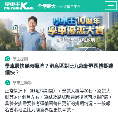
全港最大
一站式學車平台
Tog
navi
學生提問
學車最快幾時攞牌？港島區對比九龍新界區排期邊
個快？
學車王助手
正常情況下（非疫情期間），筆試大概等30日，路試大
概等8-11個月左右，筆試及路試都通過後就可以攞P牌，
具體安排需要參考運輸署每日更新的排期情況。一般報
名香港地區比九龍新界區更快考試。