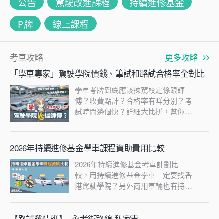
公告
駕駛改進課程
持續進修基金
P牌
線上課程
考車攻略
更多攻略
「學車專家」駕駛學院價錢、筆試和路試合格率全對比
學車考牌到底應該揀駕校定係跟師
傅？收費點計？合格率有咩分別？考
試時間邊個快？詳細大比拼，幫你揾
出最啱你嘅選擇！一睇便知！
2026年持續進修基金學車課程資助費用比較
2026年持續進修基金考車計劃比
較，用持續進修基金學車一定要找香
港駕駛學院？另外商用車輛也有持續
進修學車計劃？
【路試雞精班】- 永孝街路線 私家車