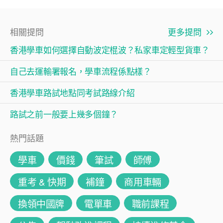
相關提問
更多提問
香港學車如何選擇自動波定棍波？私家車定輕型貨車？
自己去運輸署報名，學車流程係點樣？
香港學車路試地點同考試路線介紹
路試之前一般要上幾多個鐘？
熱門話題
學車
價錢
筆試
師傅
重考 & 快期
補鐘
商用車輛
換領中國牌
電單車
職前課程