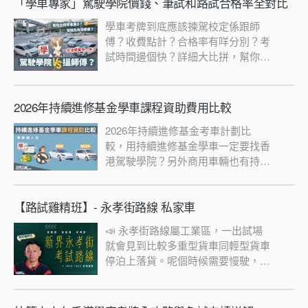
「學車專家」駕駛學院價錢、筆試和路試合格率全對比
學車考牌到底應該揀駕校定係跟師
傅？收費點計？合格率有咩分別？考
試時間邊個快？詳細大比拼，幫你揾
出最啱你嘅選擇！一睇便知！
2026年持續進修基金學車課程資助費用比較
2026年持續進修基金考車計劃比
較，用持續進修基金學車一定要找香
港駕駛學院？另外商用車輛也有持續
進修學車計劃？
【路試雞精班】- 永孝街路線 私家車
📣 永孝街路線屬工業區，一出試場
就會見到比較多重型貨車同輕型貨車
停泊上落貨。呢個時候需要慢駛，亦
要運用正確嘅程序超越障礙物，或者
讓其他車行先。🚶🏽🚶🏻🚶🏼🚌🚌‼️
學車王線上課程務求令你於短時間內