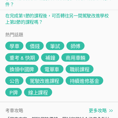
件？
在完成第1節的課程後，可否轉往另一間駕駛改進學校
上第2節的課程嗎？
熱門話題
學車
價錢
筆試
師傅
重考 & 快期
補鐘
商用車輛
換領中國牌
電單車
職前課程
公告
駕駛改進課程
持續進修基金
P牌
線上課程
考車攻略
更多攻略