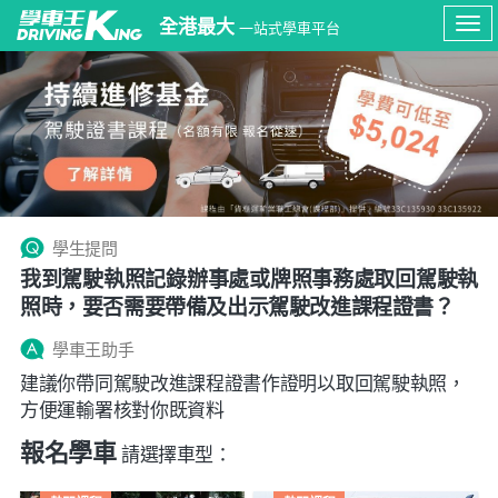
全港最大
一站式學車平台
Tog
navi
學生提問
我到駕駛執照記錄辦事處或牌照事務處取回駕駛執
照時，要否需要帶備及出示駕駛改進課程證書？
學車王助手
建議你帶同駕駛改進課程證書作證明以取回駕駛執照，
方便運輸署核對你既資料
報名學車
請選擇車型：