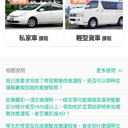
熱門課程
熱門課程
私家車
輕型貨車
課程
課程
相關提問
更多提問
我已按要求完成了修習駕駛改進課程，是否可以即時從
運輸署取回我的駕駛執照？
如果觸犯一項交通規例，一經定罪可能導致其違例駕駛
記分總分達至15分或以上，假如他於定罪前即時參加駕
駛改進課程，會否獲扣減3分？
學生於修習及完成駕駛改進課程後，會收到什麼證明文