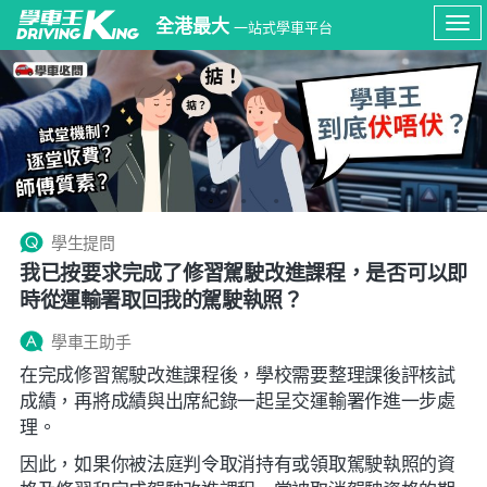
全港最大
一站式學車平台
Tog
navi
學生提問
我已按要求完成了修習駕駛改進課程，是否可以即
時從運輸署取回我的駕駛執照？
學車王助手
在完成修習駕駛改進課程後，學校需要整理課後評核試
成績，再將成績與出席紀錄一起呈交運輸署作進一步處
理。
因此，如果你被法庭判令取消持有或領取駕駛執照的資