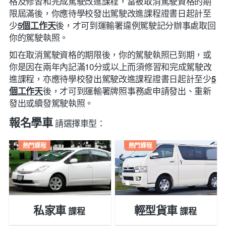
格及修習和完成駕駛改進課程，當被取消駕駛資格的期
限屆滿後，你應待學校發出駕駛改進課程證書日起計至
少
後，才可到運輸署違例駕駛記分辦事處取回
5個工作天
你的駕駛執照。
如在取消駕駛資格的期限後，你的駕駛執照已到期，或
你是因在兩年內記滿10分或以上而須修習和完成駕駛改
進課程，亦應待學校發出駕駛改進課程證書日起計至少
5
後，才可到運輸署牌照事務處申請發出、重新
個工作天
發出或續發駕駛執照。
報名學車
請選擇車型：
熱門課程
熱門課程
私家車
輕型貨車
課程
課程