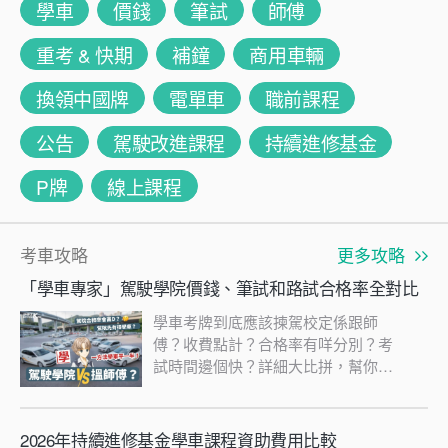
學車
價錢
筆試
師傅
重考 & 快期
補鐘
商用車輛
換領中國牌
電單車
職前課程
公告
駕駛改進課程
持續進修基金
P牌
線上課程
考車攻略
更多攻略
「學車專家」駕駛學院價錢、筆試和路試合格率全對比
學車考牌到底應該揀駕校定係跟師
傅？收費點計？合格率有咩分別？考
試時間邊個快？詳細大比拼，幫你揾
出最啱你嘅選擇！一睇便知！
2026年持續進修基金學車課程資助費用比較