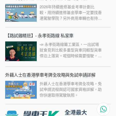
2026年持續進修基金考車計劃比
較，用持續進修基金學車一定要找香
港駕駛學院？另外商用車輛也有持續
進修學車計劃？
【路試雞精班】- 永孝街路線 私家車
📣 永孝街路線屬工業區，一出試場
就會見到比較多重型貨車同輕型貨車
停泊上落貨。呢個時候需要慢駛，亦
要運用正確嘅程序超越障礙物，或者
讓其他車行先。🚶🏽🚶🏻🚶🏼🚌🚌‼️
學車王線上課程務求令你於短時間內
外籍人士在香港學車考牌全攻略與免試申請詳解
摘錄重點，並帶你路試要點精華，利
外籍人士在香港學車考牌全攻略，免
用影片講解及分析，讓你迅速掌握路
試申請流程與認可國家資格詳解，助
線注意事項重點，捉緊 1TakePass
你快速取得駕駛執照。
嘅節奏📈！仲有Q&A環節，同專業
師傅互動交流！🌟