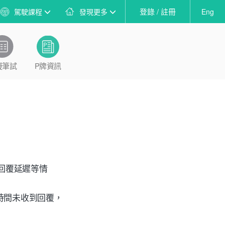
登錄 / 註冊
駕駛課程
發現更多
Eng
擬筆試
P牌資訊
、回覆延遲等情
 ，長時間未收到回覆，