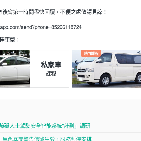
息後會第一時間盡快回覆，不便之處敬請見諒！
tsapp.com/send?phone=85266118724
擇車型：
熱門課程
私家車
課程
讀障礙人士駕駛安全智能系統"計劃」調研
：黑色暴雨警告信號生效，服務暫停安排