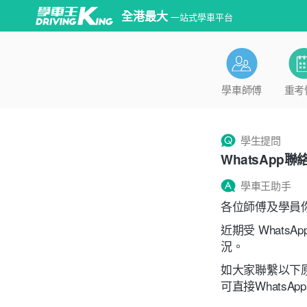
全港最大
一站式學車平台
學車師傅
重考
學生提問
WhatsApp聯
學車王助手
各位師傅及學員
近期受 What
況。
如大家聯繫以下原有 
可直接WhatsAp