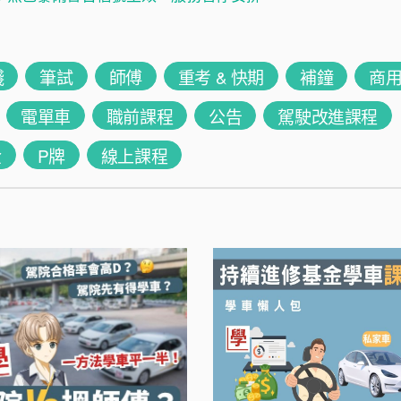
錢
筆試
師傅
重考 & 快期
補鐘
商
電單車
職前課程
公告
駕駛改進課程
金
P牌
線上課程