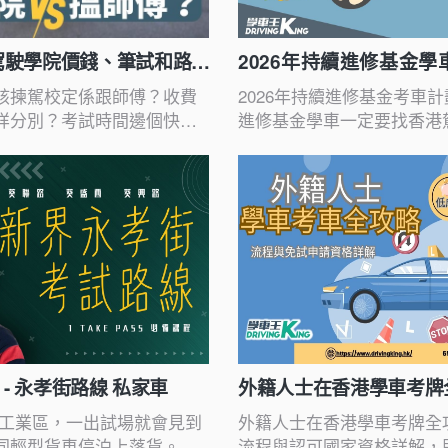
駕駛學院價錢、筆試和路試
2026年持續進修基金
比較
該揀駕校定係跟師傅？收費
2026年持續進修基金考車
咩分別？考試時間邊個快？
進修基金學車一定要找香港
你揾出最啱你嘅選擇！一睇
商用車輛也有持續進修學車
- 永孝街路線 私家車
外籍人士在香港學車考牌
請詳解
屬工業區，一出試場就會見到
外籍人士在香港學車考牌全
同輕型貨車停泊上落貨。呢
流程與認可國家資格詳解，