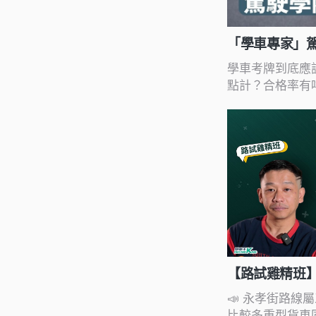
「學車專家」
合格率全對比
學車考牌到底應
點計？合格率有
詳細大比拼，幫
便知！
【路試雞精班】
📣 永孝街路線
比較多重型貨車