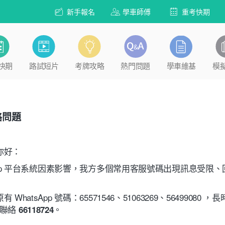
新手報名
學車師傅
重考快期
快期
路試短片
考牌攻略
熱門問題
學車維基
模
絡問題
你好：
sApp 平台系統因素影響，我方多個常用客服號碼出現訊息受限
WhatsApp 號碼：65571546、51063269、56499080
p聯絡
。
66118724