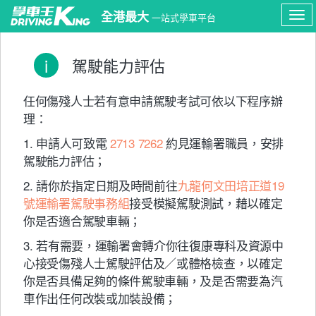
Copyright © 2015-2026 LemonGene Technology Limited. All Rights
全港最大
一站式學車平台
Reserved. 版權所有 不得轉載
Tog
navi
i
駕駛能力評估
任何傷殘人士若有意申請駕駛考試可依以下程序辦
理：
1. 申請人可致電
2713 7262
約見運輸署職員，安排
駕駛能力評估；
2. 請你於指定日期及時間前往
九龍何文田培正道19
號運輸署駕駛事務組
接受模擬駕駛測試，藉以確定
你是否適合駕駛車輛；
3. 若有需要，運輸署會轉介你往復康專科及資源中
心接受傷殘人士駕駛評估及／或體格檢查，以確定
你是否具備足夠的條件駕駛車輛，及是否需要為汽
車作出任何改裝或加裝設備；