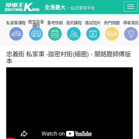
全港最大
一站式學車平台
Tog
輕型貨車
私家車課程
重考快期
我的課程
路試短片
熱門問題
學車資訊
nav
課程
忠義街 私家車 -迦密村街(細圈) - 關銘鏗師傅版
模擬筆試
路試短片
本
P牌資訊