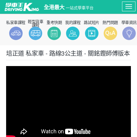
全港最大
一站式學車平台
Tog
輕型貨車
私家車課程
重考快期
我的課程
路試短片
熱門問題
學車資訊
nav
課程
培正道 私家車 - 路線3公主道 - 關銘鏗師傅版本
模擬筆試
路試短片
P牌資訊