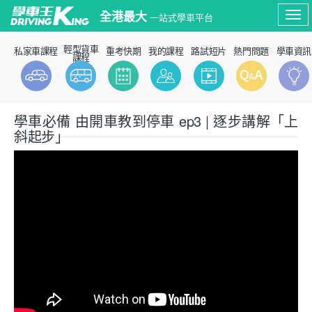
全港最大
一站式學車平台
Tog
輕型貨車
私家車課程
重考快期
我的課程
路試短片
熱門問題
學車資訊
nav
課程
學車必備 由開車教到停車 ep3 | 逐步講解「上
模擬筆試
路試短片
斜起步」
P牌資訊