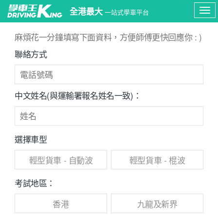
全港最大
一站式學車平台
Tog
麻煩花一分鐘填寫下面資料，方便師傅更快回應你 : )
navi
聯絡方式
中文姓名(與運輸署報名姓名一致)：
選擇車型
輕型貨車 - 自動波
輕型貨車 - 棍波
考試地區：
香港
九龍及新界