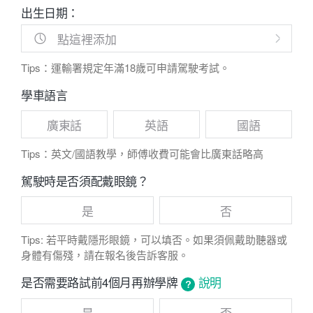
出生日期：
點這裡添加
Tips：運輸署規定年滿18歲可申請駕駛考試。
學車語言
廣東話
英語
國語
Tips：英文/國語教學，師傅收費可能會比廣東話略高
駕駛時是否須配戴眼鏡？
是
否
Tips: 若平時戴隱形眼鏡，可以填否。如果須佩戴助聽器或
身體有傷殘，請在報名後告訴客服。
是否需要路試前4個月再辦學牌
說明
是
否